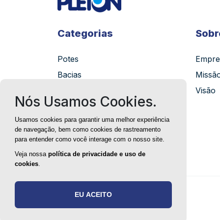
Categorias
Sobr
Potes
Empre
Bacias
Missã
Bandejas
Visão
Nós Usamos Cookies.
Caixas
Usamos cookies para garantir uma melhor experiência
Organizadores
de navegação, bem como cookies de rastreamento
Lixeiras
para entender como você interage com o nosso site.
Kits
Veja nossa
política de privacidade e uso de
cookies
.
EU ACEITO