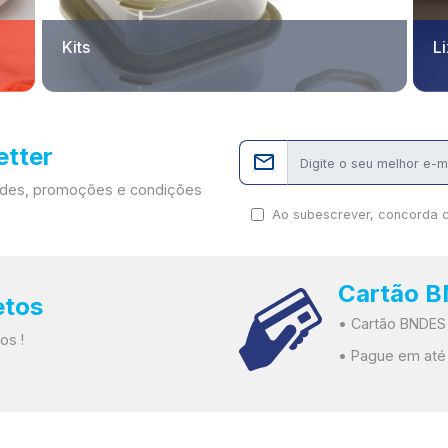
Kits
L
etter
dades, promoções e condições
Ao subescrever, concorda 
Cartão 
etos
• Cartão BNDES
os !
• Pague em até