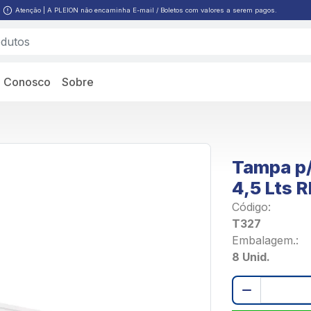
Atenção | A PLEION não encaminha E-mail / Boletos com valores a serem pagos.
e Conosco
Sobre
Tampa p/
4,5 Lts 
Código:
T327
Embalagem.:
8 Unid.